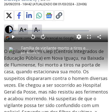
26/09/2018 - 16H42
(ATUALIZADO EM
01/03/2024 - 22H06
)
A+
A-
L
o
a
Adicione como fonte preferencial no Google
d
C
P
V
A
P
F
e
o
l
o
v
u
Opens in new window
d
m
a
l
a
l
:
Família de vigilante morto a tiros em Nova Iguaçu está arrasada
p
y
t
n
l
6
O vigilante de um Ciep (Centros Integrados de
a
a
ç
s
.
por
RecordTV
r
r
a
c
7
t
1
r
l
r
0
Educação Pública) em Nova Iguaçu, na Baixada
i
0
1
e
%
l
s
0
e
h
de Fluminense, foi morto a tiros na porta de
e
s
n
a
g
e
r
u
g
casa, quando estacionava sua moto. Os
n
u
a
d
n
o
d
suspeitos dispararam contra o homem diversas
s
o
s
vezes. Ele chegou a ser socorrido ao Hospital
y
Geral da Posse, mas não resistiu aos ferimentos
e acabou morrendo. Há suspeitas de que o
M
V
u
d
vigilante possa ter sido confundido com um
o