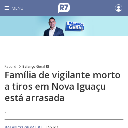
MENU
Record
Balanço Geral RJ
Família de vigilante morto
a tiros em Nova Iguaçu
está arrasada
.
BALANÇO GERAL RJ
|
Do R7