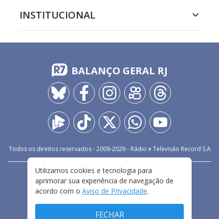
INSTITUCIONAL
BALANÇO GERAL RJ
Todos os direitos reservados - 2009-
2026
- Rádio e Televisão Record S.A
Utilizamos cookies e tecnologia para
CARREIRA
FALE CONOSCO
PRIVACIDADE
aprimorar sua experiência de navegação de
TERMOS E CONDIÇÕES DE USO
acordo com o
Aviso de Privacidade
.
FECHAR