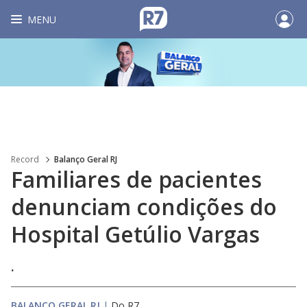
MENU
Record
Balanço Geral RJ
Familiares de pacientes
denunciam condições do
Hospital Getúlio Vargas
.
BALANÇO GERAL RJ
|
Do R7