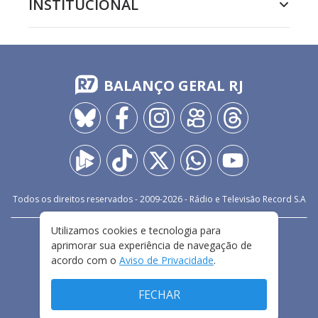
INSTITUCIONAL
BALANÇO GERAL RJ
Todos os direitos reservados - 2009-
2026
- Rádio e Televisão Record S.A
Utilizamos cookies e tecnologia para
CARREIRA
FALE CONOSCO
PRIVACIDADE
aprimorar sua experiência de navegação de
TERMOS E CONDIÇÕES DE USO
acordo com o
Aviso de Privacidade
.
FECHAR