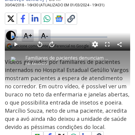
30/04/2018 - 16H30
(ATUALIZADO EM
01/03/2024 - 19H31
)
A+
A-
L
o
a
Adicione como fonte preferencial no Google
d
C
P
V
A
P
F
e
o
l
o
v
u
Opens in new window
d
m
a
l
a
l
:
Familiares de pacientes denunciam condições do Hospital Getúlio Vargas
p
y
t
n
l
5
Vídeos gravados por familiares de pacientes
a
a
ç
s
.
por
RecordTV
r
r
a
c
6
t
1
r
l
r
3
internados no Hospital Estadual Getúlio Vargos
i
0
1
e
%
l
s
0
e
h
mostram pacientes a espera de atendimento
e
s
n
a
g
e
r
u
g
no corredor. Em outro vídeo, é possível ver um
n
u
a
d
n
o
d
buraco no teto da enfermaria e janelas abertas,
s
o
s
o que possibilita entrada de insetos e poeira.
y
Marcílio Souza, neto de uma paciente, acredita
que a avó ainda não deixou a unidade de saúde
M
V
u
d
devido as péssimas condições do local.
o