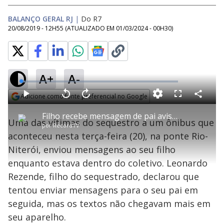
BALANÇO GERAL RJ
|
Do R7
20/08/2019 - 12H55
(ATUALIZADO EM
01/03/2024 - 00H30
)
A+
A-
L
o
a
Adicione como fonte preferencial no Google
d
C
P
V
A
P
F
e
o
l
o
v
u
Opens in new window
d
m
a
l
a
l
:
Filho recebe mensagem de pai avisando de sequestro na ponte Rio-Niterói
p
y
t
n
l
2
Uma das vítimas do sequestro a um ônibus que
a
a
ç
s
.
por
RecordTV
r
r
a
c
5
t
1
r
l
r
7
aconteceu nesta terça-feira (20), na ponte Rio-
i
0
1
e
%
l
s
0
e
h
Niterói, enviou mensagens ao seu filho
e
s
n
a
g
e
r
u
g
enquanto estava dentro do coletivo. Leonardo
n
u
a
d
n
o
d
Rezende, filho do sequestrado, declarou que
s
o
s
tentou enviar mensagens para o seu pai em
y
seguida, mas os textos não chegavam mais em
seu aparelho.
M
u