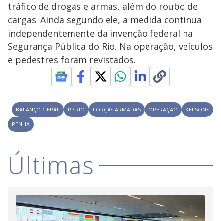
V
d
tráfico de drogas e armas, além do roubo de
o
cargas. Ainda segundo ele, a medida continua
i
independentemente da invenção federal na
Segurança Pública do Rio. Na operação, veículos
e pedestres foram revistados.
d
e
BALANÇO GERAL
R7 RIO
FORÇAS ARMADAS
OPERAÇÃO
KELSONS
o
PENHA
Últimas