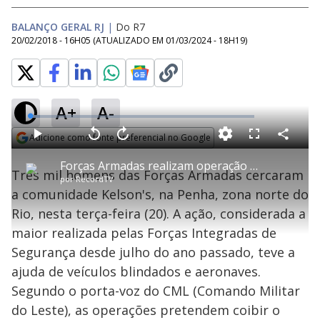
BALANÇO GERAL RJ
|
Do R7
20/02/2018 - 16H05
(ATUALIZADO EM
01/03/2024 - 18H19
)
A+
A-
L
o
a
Adicione como fonte preferencial no Google
d
C
P
V
A
P
F
e
o
l
o
v
u
Opens in new window
d
m
a
l
a
l
:
Forças Armadas realizam operação em comunidade da zona norte do Rio nesta terça-feira (20)
p
y
t
n
l
4
Três mil homens das Forças Armadas cercaram
a
a
ç
s
.
por
RecordTV
r
r
a
c
3
t
1
r
l
r
7
a comunidade Kelson's, na Penha, zona norte do
i
0
1
e
%
l
s
0
e
h
Rio, nesta terça-feira (20). A ação, considerada a
e
s
n
a
g
e
r
u
g
maior realizada pelas Forças Integradas de
n
u
a
d
n
o
d
Segurança desde julho do ano passado, teve a
s
o
s
ajuda de veículos blindados e aeronaves.
y
Segundo o porta-voz do CML (Comando Militar
do Leste), as operações pretendem coibir o
M
u