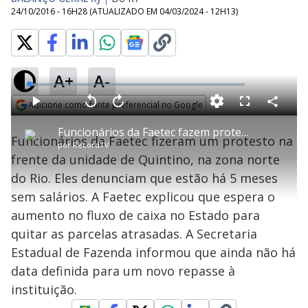
24/10/2016 - 16H28
(ATUALIZADO EM
04/03/2024 - 12H13
)
A+
A-
L
o
a
Adicione como fonte preferencial no Google
d
C
P
V
A
P
F
e
o
l
o
v
u
Opens in new window
d
m
a
l
a
l
:
Funcionários da Faetec fazem protesto contra atraso de salários
p
y
t
n
l
3
Funcionários da Faetec fizeram um protesto na
a
a
ç
s
.
por
RecordTV
r
r
a
c
8
t
1
r
l
r
2
frente da unidade de Quintino, na zona norte
i
0
1
e
%
l
s
0
e
h
do Rio. Eles denunciam que estão há 5 meses
e
s
n
a
g
e
r
u
g
sem salários. A Faetec explicou que espera o
n
u
a
d
n
o
d
aumento no fluxo de caixa no Estado para
s
o
s
quitar as parcelas atrasadas. A Secretaria
y
Estadual de Fazenda informou que ainda não há
data definida para um novo repasse à
M
V
u
d
instituição.
o