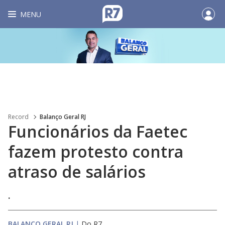
MENU
Record
Balanço Geral RJ
Funcionários da Faetec
fazem protesto contra
atraso de salários
.
BALANÇO GERAL RJ
|
Do R7