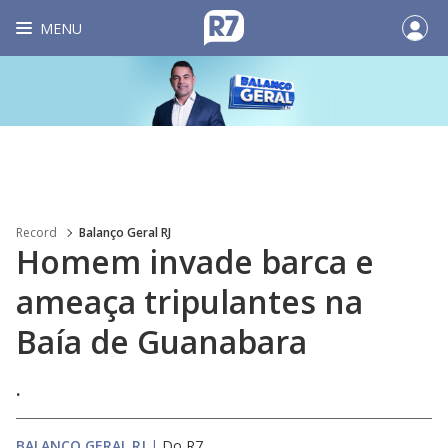
MENU
Record
Balanço Geral RJ
Homem invade barca e
ameaça tripulantes na
Baía de Guanabara
.
BALANÇO GERAL RJ
|
Do R7