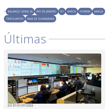
i
BALANÇO GERAL RJ
RIO DE JANEIRO
R7
BARCA
HOMEM
AMEÇA
TRIPULANTES
BAIA DE GUANABARA
d
Últimas
e
o
DO R7
/
31/07/2026