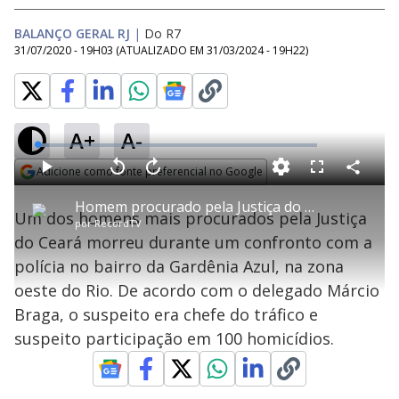
BALANÇO GERAL RJ
|
Do R7
31/07/2020 - 19H03
(ATUALIZADO EM
31/03/2024 - 19H22
)
A+
A-
L
o
a
Adicione como fonte preferencial no Google
d
C
P
V
A
P
F
e
o
l
o
v
u
Opens in new window
d
m
a
l
a
l
:
Homem procurado pela Justiça do Ceará é morto em confronto com a polícia no Rio
p
y
t
n
l
4
Um dos homens mais procurados pela Justiça
a
a
ç
s
.
por
RecordTV
r
r
a
c
1
t
1
r
l
r
1
do Ceará morreu durante um confronto com a
i
0
1
e
%
l
s
0
e
h
polícia no bairro da Gardênia Azul, na zona
e
s
n
a
g
e
r
u
g
oeste do Rio. De acordo com o delegado Márcio
n
u
a
d
n
o
d
Braga, o suspeito era chefe do tráfico e
s
o
s
suspeito participação em 100 homicídios.
y
M
u