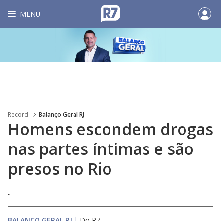
MENU
Record
Balanço Geral RJ
Homens escondem drogas
nas partes íntimas e são
presos no Rio
.
BALANÇO GERAL RJ
|
Do R7