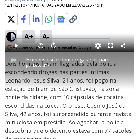
12/11/2010 - 17H05
(ATUALIZADO EM
22/07/2025 - 15H11
)
A+
A-
L
o
a
Adicione como fonte preferencial no Google
d
C
P
V
A
P
F
e
o
l
o
v
u
Opens in new window
d
m
a
l
a
l
:
Homens escondem drogas nas partes íntimas e são presos no Rio
p
y
t
n
l
3
Dois homens foram flagrados pela polícia
a
a
ç
s
.
por
RecordTV
r
r
a
c
8
t
1
r
l
r
9
escondendo drogas nas partes íntimas.
i
0
1
e
%
l
s
0
e
h
Leonardo Jesus Silva, 21 anos, foi pego na
e
s
n
a
g
e
r
u
g
estação de trem de São Cristóvão, na zona
n
u
a
d
n
o
d
norte da cidade, com 10 cápsulas de cocaína
s
o
s
escondidas na cueca. O preso, Cosmo José da
y
Silva, 42 anos, foi surpreendido durante revista
minuciosa em presídio. Ao agachar, a polícia
M
V
u
d
descobriu que o detento estava com 77 sacolés
o