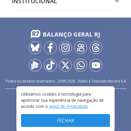
INSTITUCIONAL
BALANÇO GERAL RJ
Todos os direitos reservados - 2009-
2026
- Rádio e Televisão Record S.A
Utilizamos cookies e tecnologia para
CARREIRA
FALE CONOSCO
PRIVACIDADE
aprimorar sua experiência de navegação de
TERMOS E CONDIÇÕES DE USO
acordo com o
Aviso de Privacidade
.
FECHAR