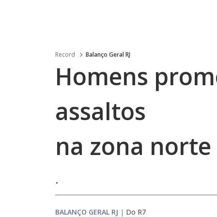
Record
Balanço Geral RJ
Homens promo
assaltos
na zona norte
.
BALANÇO GERAL RJ
|
Do R7