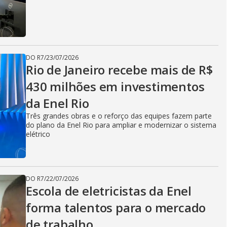
V
i
DO R7
/
23/07/2026
Rio de Janeiro recebe mais de R$
d
430 milhões em investimentos
da Enel Rio
e
Três grandes obras e o reforço das equipes fazem parte
do plano da Enel Rio para ampliar e modernizar o sistema
elétrico
o
DO R7
/
22/07/2026
Escola de eletricistas da Enel
forma talentos para o mercado
de trabalho