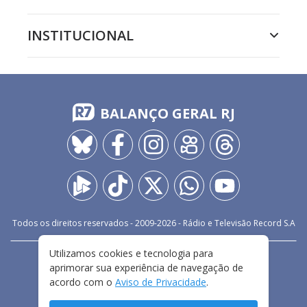
INSTITUCIONAL
BALANÇO GERAL RJ
Todos os direitos reservados - 2009-
2026
- Rádio e Televisão Record S.A
Utilizamos cookies e tecnologia para
CARREIRA
FALE CONOSCO
PRIVACIDADE
aprimorar sua experiência de navegação de
TERMOS E CONDIÇÕES DE USO
acordo com o
Aviso de Privacidade
.