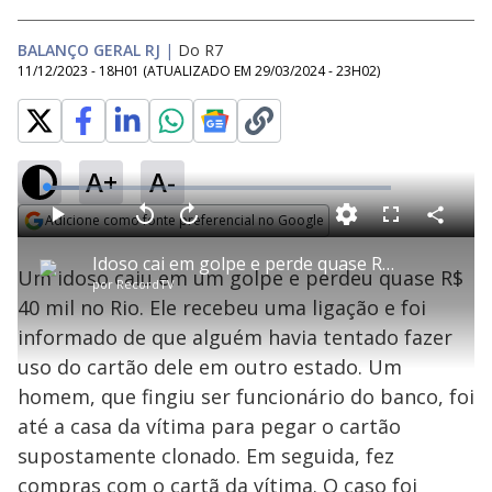
BALANÇO GERAL RJ
|
Do R7
11/12/2023 - 18H01
(ATUALIZADO EM
29/03/2024 - 23H02
)
A+
A-
L
o
a
Adicione como fonte preferencial no Google
d
C
P
V
A
P
F
e
o
l
o
v
u
Opens in new window
d
m
a
l
a
l
:
Idoso cai em golpe e perde quase R$ 40 mil no Rio de Janeiro
p
y
t
n
l
9
Um idoso caiu em um golpe e perdeu quase R$
a
a
ç
s
.
por
RecordTV
r
r
a
c
6
t
1
r
l
r
6
40 mil no Rio. Ele recebeu uma ligação e foi
i
0
1
e
%
l
s
0
e
h
informado de que alguém havia tentado fazer
e
s
n
a
g
e
r
u
g
uso do cartão dele em outro estado. Um
n
u
a
d
n
o
d
homem, que fingiu ser funcionário do banco, foi
s
o
s
até a casa da vítima para pegar o cartão
y
supostamente clonado. Em seguida, fez
compras com o cartã da vítima. O caso foi
M