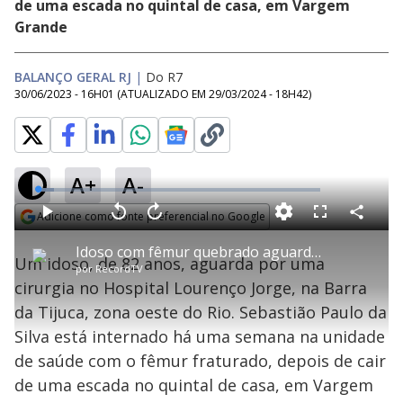
de uma escada no quintal de casa, em Vargem
Grande
BALANÇO GERAL RJ
|
Do R7
30/06/2023 - 16H01
(ATUALIZADO EM
29/03/2024 - 18H42
)
A+
A-
L
o
a
Adicione como fonte preferencial no Google
d
C
P
V
A
P
F
e
o
l
o
v
u
Opens in new window
d
m
a
l
a
l
:
Idoso com fêmur quebrado aguarda por cirurgia em hospital na zona oeste do Rio
p
y
t
n
l
5
Um idoso, de 82 anos, aguarda por uma
a
a
ç
s
.
por
RecordTV
r
r
a
c
6
t
1
r
l
r
5
cirurgia no Hospital Lourenço Jorge, na Barra
i
0
1
e
%
l
s
0
e
h
da Tijuca, zona oeste do Rio. Sebastião Paulo da
e
s
n
a
g
e
r
u
g
Silva está internado há uma semana na unidade
n
u
a
d
n
o
d
de saúde com o fêmur fraturado, depois de cair
s
o
s
de uma escada no quintal de casa, em Vargem