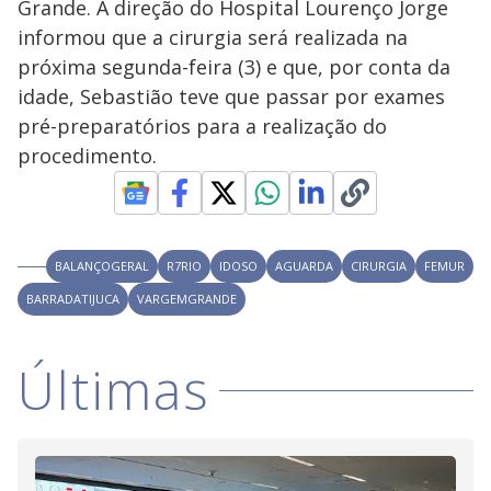
y
Grande. A direção do Hospital Lourenço Jorge
informou que a cirurgia será realizada na
M
V
u
d
próxima segunda-feira (3) e que, por conta da
o
idade, Sebastião teve que passar por exames
i
pré-preparatórios para a realização do
procedimento.
d
e
BALANÇOGERAL
R7RIO
IDOSO
AGUARDA
CIRURGIA
FEMUR
BARRADATIJUCA
VARGEMGRANDE
o
Últimas