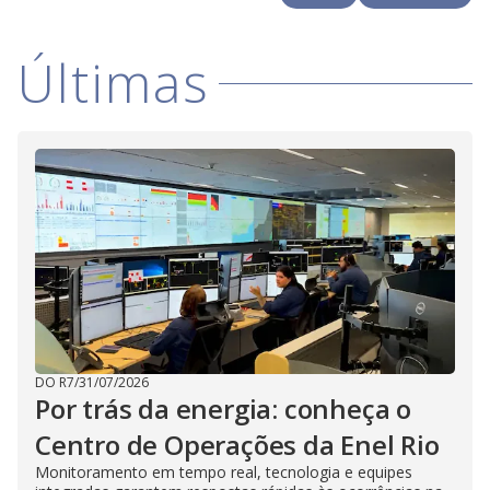
i
Últimas
d
e
o
DO R7
/
31/07/2026
Por trás da energia: conheça o
Centro de Operações da Enel Rio
Monitoramento em tempo real, tecnologia e equipes