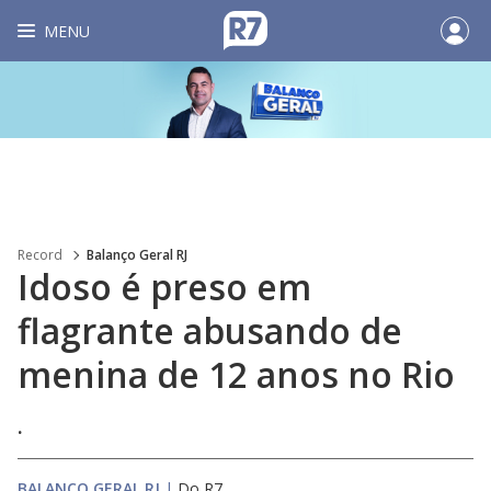
MENU
Record
Balanço Geral RJ
Idoso é preso em
flagrante abusando de
menina de 12 anos no Rio
.
BALANÇO GERAL RJ
|
Do R7