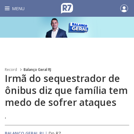
MENU
Record
Balanço Geral RJ
Irmã do sequestrador de
ônibus diz que família tem
medo de sofrer ataques
.
BALANÇO GERAL RJ
|
Do R7