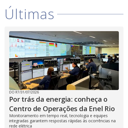
i
Últimas
d
e
o
DO R7
/
31/07/2026
Por trás da energia: conheça o
Centro de Operações da Enel Rio
Monitoramento em tempo real, tecnologia e equipes
integradas garantem respostas rápidas às ocorrências na
rede elétrica