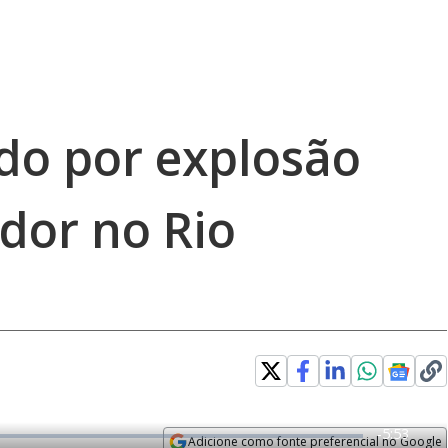
ido por explosão
dor no Rio
R
-
5:53
Adicione como fonte preferencial no Google