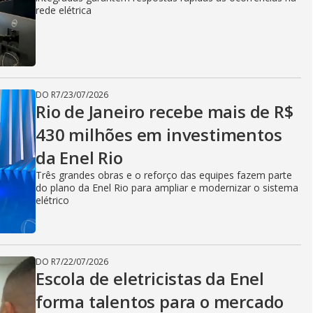
i
rede elétrica
d
DO R7
/
23/07/2026
e
Rio de Janeiro recebe mais de R$
430 milhões em investimentos
da Enel Rio
o
Três grandes obras e o reforço das equipes fazem parte
do plano da Enel Rio para ampliar e modernizar o sistema
elétrico
DO R7
/
22/07/2026
Escola de eletricistas da Enel
forma talentos para o mercado