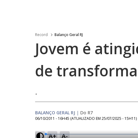
Record
Balanço Geral RJ
Jovem é ating
de transforma
.
BALANÇO GERAL RJ
|
Do R7
06/10/2011 - 16H45
(ATUALIZADO EM
25/07/2025 - 15H11
)
A+
A-
L