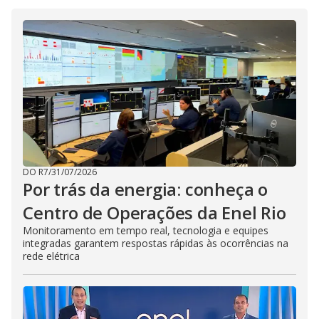
V
d
o
i
d
e
o
DO R7
/
31/07/2026
Por trás da energia: conheça o
Centro de Operações da Enel Rio
Monitoramento em tempo real, tecnologia e equipes
integradas garantem respostas rápidas às ocorrências na
rede elétrica