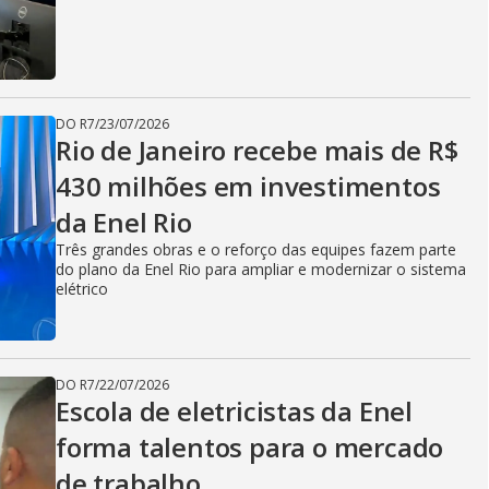
V
i
DO R7
/
23/07/2026
Rio de Janeiro recebe mais de R$
d
430 milhões em investimentos
da Enel Rio
e
Três grandes obras e o reforço das equipes fazem parte
do plano da Enel Rio para ampliar e modernizar o sistema
elétrico
o
DO R7
/
22/07/2026
Escola de eletricistas da Enel
forma talentos para o mercado
de trabalho