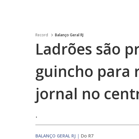
Record
Balanço Geral RJ
Ladrões são p
guincho para 
jornal no cent
.
BALANÇO GERAL RJ
|
Do R7