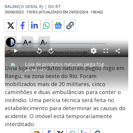
BALANÇO GERAL RJ
|
Do R7
30/06/2023 - 15H53
(ATUALIZADO EM
29/03/2024 - 18H42
)
A+
A-
L
o
a
Adicione como fonte preferencial no Google
d
C
P
V
A
P
F
e
o
l
o
v
u
Opens in new window
d
m
a
l
a
l
:
Loja de produtos naturais pega fogo na zona oeste do Rio
p
y
t
n
l
1
Uma loja de produtos naturais pegou fogo em
a
a
ç
s
2
por
RecordTV
r
r
a
c
.
t
1
r
l
r
2
Bangu, na zona oeste do Rio. Foram
i
0
1
e
1
l
s
0
e
%
h
mobilizados mais de 20 militares, cinco
e
s
n
a
g
e
r
u
g
caminhões e duas ambulâncias para conter o
n
u
a
d
n
o
d
incêndio. Uma perícia técnica será feita no
s
o
s
estabelecimento para determinar as causas do
y
acidente. O imóvel está temporariamente
interditado.
M
u
d