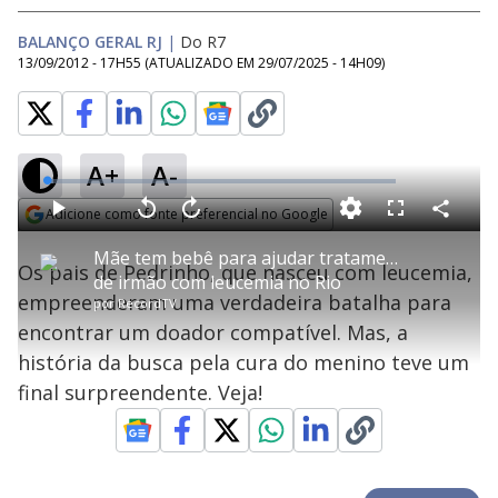
BALANÇO GERAL RJ
|
Do R7
13/09/2012 - 17H55
(ATUALIZADO EM
29/07/2025 - 14H09
)
A+
A-
L
o
a
Adicione como fonte preferencial no Google
d
C
P
V
A
P
F
e
o
l
o
v
u
Opens in new window
d
m
a
l
a
l
:
Mãe tem bebê para ajudar tratamento
p
y
t
n
l
2
Os pais de Pedrinho, que nasceu com leucemia,
a
a
ç
s
.
de irmão com leucemia no Rio
r
r
a
c
0
t
1
r
l
r
4
empreenderam uma verdadeira batalha para
i
por
RecordTV
0
1
e
%
l
s
0
e
h
encontrar um doador compatível. Mas, a
e
s
n
a
g
e
r
u
g
história da busca pela cura do menino teve um
n
u
a
d
n
o
d
final surpreendente. Veja!
s
o
s
y
M
u