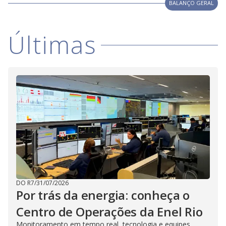
V
BALANÇO GERAL
d
o
i
Últimas
d
e
o
DO R7
/
31/07/2026
Por trás da energia: conheça o
Centro de Operações da Enel Rio
Monitoramento em tempo real, tecnologia e equipes