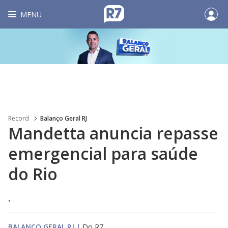
MENU
Record
Balanço Geral RJ
Mandetta anuncia repasse
emergencial para saúde
do Rio
.
BALANÇO GERAL RJ
|
Do R7