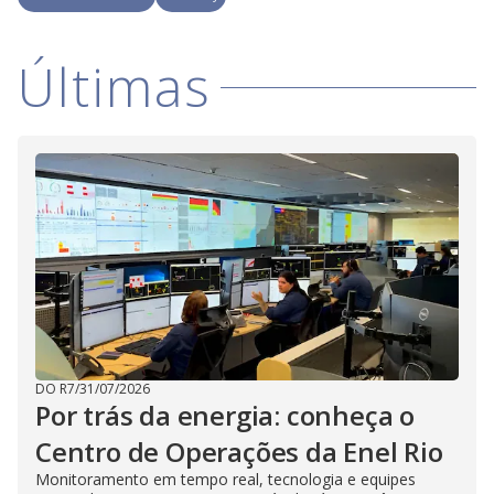
i
Últimas
d
e
o
DO R7
/
31/07/2026
Por trás da energia: conheça o
Centro de Operações da Enel Rio
Monitoramento em tempo real, tecnologia e equipes