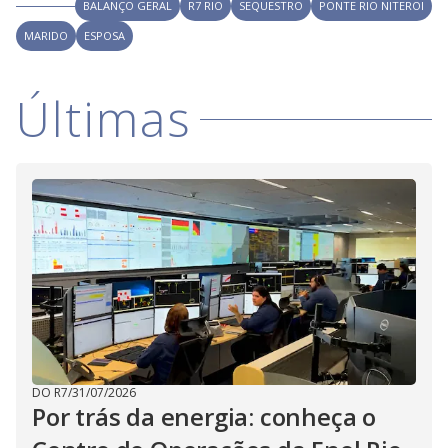
V
BALANÇO GERAL
R7 RIO
SEQUESTRO
PONTE RIO NITEROI
d
o
MARIDO
ESPOSA
i
Últimas
d
e
o
DO R7
/
31/07/2026
Por trás da energia: conheça o