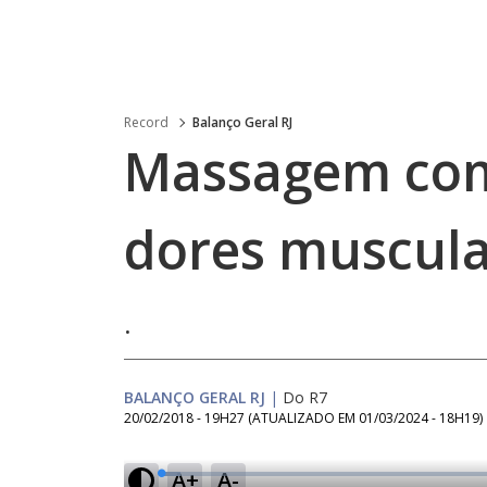
Record
Balanço Geral RJ
Massagem com 
dores muscula
.
BALANÇO GERAL RJ
|
Do R7
20/02/2018 - 19H27
(ATUALIZADO EM
01/03/2024 - 18H19
)
A+
A-
L