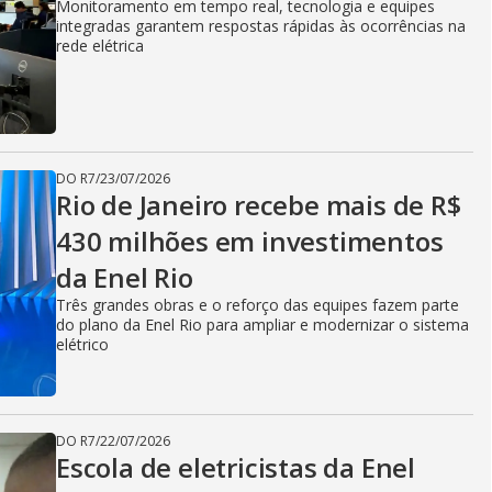
i
Monitoramento em tempo real, tecnologia e equipes
integradas garantem respostas rápidas às ocorrências na
rede elétrica
d
e
DO R7
/
23/07/2026
Rio de Janeiro recebe mais de R$
430 milhões em investimentos
o
da Enel Rio
Três grandes obras e o reforço das equipes fazem parte
do plano da Enel Rio para ampliar e modernizar o sistema
elétrico
DO R7
/
22/07/2026
Escola de eletricistas da Enel