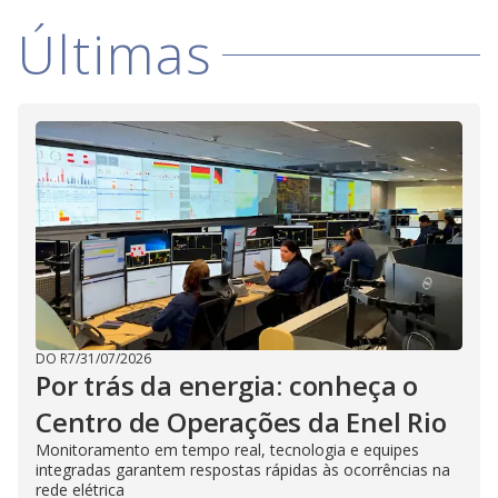
i
Últimas
d
e
o
DO R7
/
31/07/2026
Por trás da energia: conheça o
Centro de Operações da Enel Rio
Monitoramento em tempo real, tecnologia e equipes
integradas garantem respostas rápidas às ocorrências na
rede elétrica