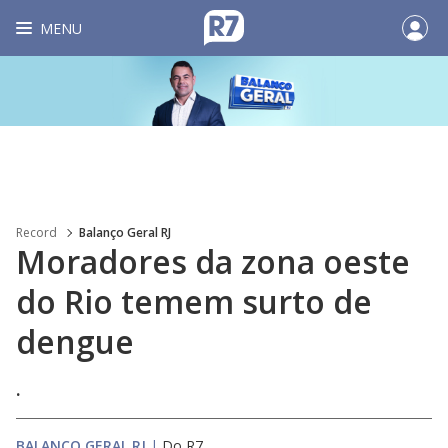
MENU
Record
Balanço Geral RJ
Moradores da zona oeste
do Rio temem surto de
dengue
.
BALANÇO GERAL RJ
|
Do R7