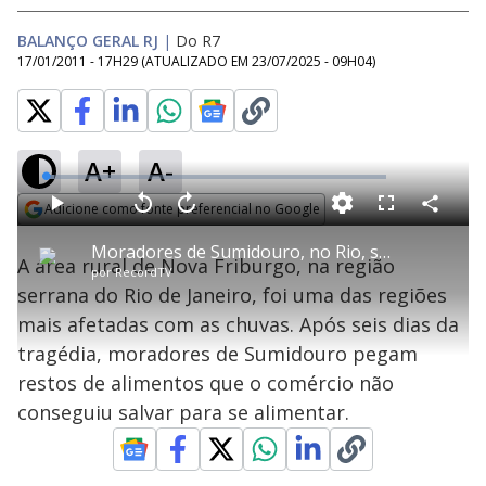
BALANÇO GERAL RJ
|
Do R7
17/01/2011 - 17H29
(ATUALIZADO EM
23/07/2025 - 09H04
)
A+
A-
L
o
a
Adicione como fonte preferencial no Google
d
C
P
V
A
P
F
e
o
l
o
v
u
Opens in new window
d
m
a
l
a
l
:
Moradores de Sumidouro, no Rio, se alimentam de restos deixados por comércio
p
y
t
n
l
2
A área rural de Nova Friburgo, na região
a
a
ç
s
.
por
RecordTV
r
r
a
c
4
t
1
r
l
r
1
serrana do Rio de Janeiro, foi uma das regiões
i
0
1
e
%
l
s
0
e
h
mais afetadas com as chuvas. Após seis dias da
e
s
n
a
g
e
r
u
g
tragédia, moradores de Sumidouro pegam
n
u
a
d
n
o
d
restos de alimentos que o comércio não
s
o
s
conseguiu salvar para se alimentar.
y
M
u