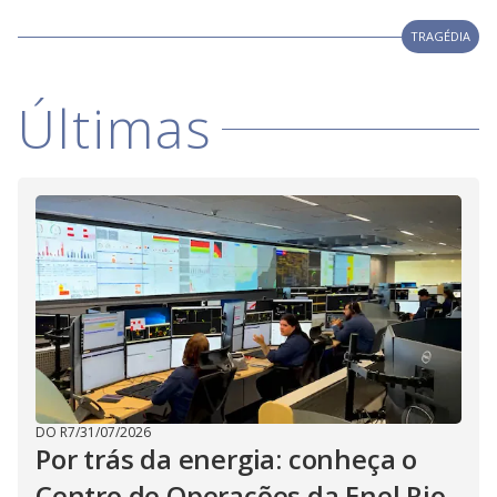
V
d
o
TRAGÉDIA
i
Últimas
d
e
o
DO R7
/
31/07/2026
Por trás da energia: conheça o
Centro de Operações da Enel Rio