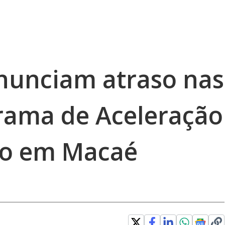
nunciam atraso nas
rama de Aceleração
to em Macaé