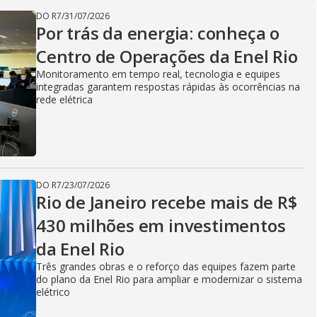
V
DO R7
/
31/07/2026
Por trás da energia: conheça o
i
Centro de Operações da Enel Rio
Monitoramento em tempo real, tecnologia e equipes
integradas garantem respostas rápidas às ocorrências na
d
rede elétrica
e
DO R7
/
23/07/2026
Rio de Janeiro recebe mais de R$
o
430 milhões em investimentos
da Enel Rio
Três grandes obras e o reforço das equipes fazem parte
do plano da Enel Rio para ampliar e modernizar o sistema
elétrico