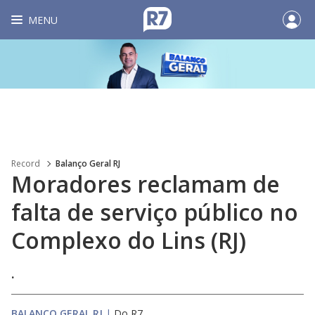
MENU
Record
Balanço Geral RJ
Moradores reclamam de
falta de serviço público no
Complexo do Lins (RJ)
.
BALANÇO GERAL RJ
|
Do R7