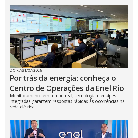
i
d
e
o
DO R7
/
31/07/2026
Por trás da energia: conheça o
Centro de Operações da Enel Rio
Monitoramento em tempo real, tecnologia e equipes
integradas garantem respostas rápidas às ocorrências na
rede elétrica