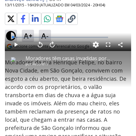
13/11/2015 - 16H39
(ATUALIZADO EM
04/03/2024 - 20H04
)
A+
A-
L
o
a
Adicione como fonte preferencial no Google
d
C
P
V
A
P
F
e
o
l
o
v
u
Opens in new window
d
m
a
l
a
l
:
Moradores têm casas invadidas por esgoto e ratos em São Gonçalo
p
y
t
n
l
4
Moradores da rua Henrique Felipe, no bairro
a
a
ç
s
.
por
RecordTV
r
r
a
c
8
t
1
r
l
r
5
Nova Cidade, em São Gonçalo, convivem com
i
0
1
e
%
l
s
0
e
h
esgoto a céu aberto, que beira residências. De
e
s
n
a
g
e
r
u
g
acordo com os proprietários, o valão
n
u
a
d
n
o
d
transborta em dias de chuva e a água suja
s
o
s
invade os imóveis. Além do mau cheiro, eles
y
também reclamam da presença de ratos no
local, que chegam a entrar nas casas. A
M
V
u
d
prefeitura de São Gonçalo informou que
o