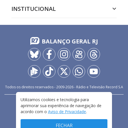
INSTITUCIONAL
BALANÇO GERAL RJ
Todos os direitos reservados - 2009-
2026
- Rádio e Televisão Record S.A
Utilizamos cookies e tecnologia para
CARREIRA
FALE CONOSCO
PRIVACIDADE
aprimorar sua experiência de navegação de
TERMOS E CONDIÇÕES DE USO
acordo com o
Aviso de Privacidade
.
FECHAR