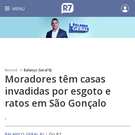
MENU
Record
Balanço Geral RJ
Moradores têm casas
invadidas por esgoto e
ratos em São Gonçalo
.
BALANÇO GERAL RJ
|
Do R7