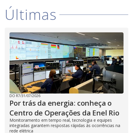
i
Últimas
d
e
o
DO R7
/
31/07/2026
Por trás da energia: conheça o
Centro de Operações da Enel Rio
Monitoramento em tempo real, tecnologia e equipes
integradas garantem respostas rápidas às ocorrências na
rede elétrica