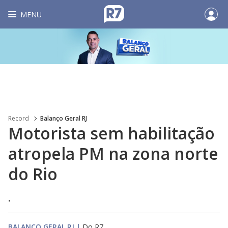
MENU
Record
Balanço Geral RJ
Motorista sem habilitação
atropela PM na zona norte
do Rio
.
BALANÇO GERAL RJ
|
Do R7