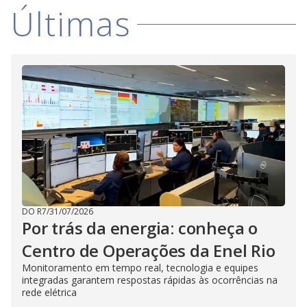
V
d
Últimas
o
i
d
e
o
DO R7
/
31/07/2026
Por trás da energia: conheça o
Centro de Operações da Enel Rio
Monitoramento em tempo real, tecnologia e equipes
integradas garantem respostas rápidas às ocorrências na
rede elétrica