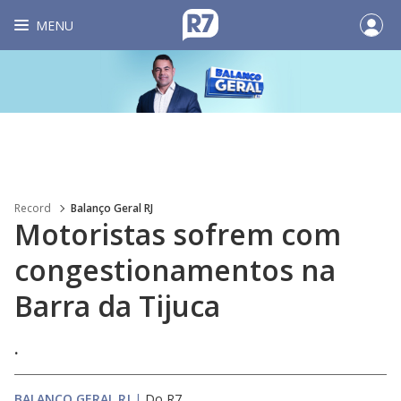
MENU
Record
Balanço Geral RJ
Motoristas sofrem com
congestionamentos na
Barra da Tijuca
.
BALANÇO GERAL RJ
|
Do R7