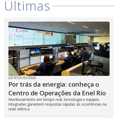
Últimas
i
d
e
o
DO R7
/
31/07/2026
Por trás da energia: conheça o
Centro de Operações da Enel Rio
Monitoramento em tempo real, tecnologia e equipes
integradas garantem respostas rápidas às ocorrências na
rede elétrica