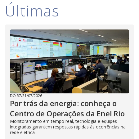
V
d
Últimas
o
i
d
e
o
DO R7
/
31/07/2026
Por trás da energia: conheça o
Centro de Operações da Enel Rio
Monitoramento em tempo real, tecnologia e equipes
integradas garantem respostas rápidas às ocorrências na
rede elétrica