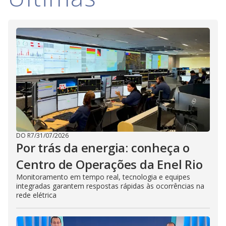
V
d
o
i
d
e
o
DO R7
/
31/07/2026
Por trás da energia: conheça o
Centro de Operações da Enel Rio
Monitoramento em tempo real, tecnologia e equipes
integradas garantem respostas rápidas às ocorrências na
rede elétrica