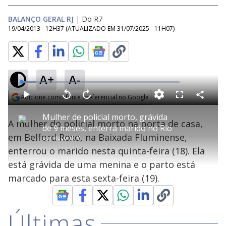
BALANÇO GERAL RJ
|
Do R7
19/04/2013 - 12H37
(ATUALIZADO EM
31/07/2025 - 11H07
)
A+
A-
L
o
a
Adicione como fonte preferencial no Google
d
C
P
V
A
P
F
e
o
l
o
v
u
Opens in new window
d
m
a
l
a
l
:
Mulher de policial morto, grávida
p
y
t
n
l
9
A mulher do policial morto na porta de casa,
a
a
ç
s
.
de 9 meses, enterra marido no Rio
r
r
a
c
2
t
1
r
l
r
5
em Belford Roxo, na Baixada Fluminense,
i
por
RecordTV
0
1
e
%
l
s
0
e
h
enterrou o marido nesta quinta-feira (18). Ela
e
s
n
a
g
e
r
u
g
está grávida de uma menina e o parto está
n
u
a
d
n
o
d
marcado para esta sexta-feira (19).
s
o
s
y
Últimas
M
u