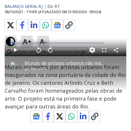
BALANÇO GERAL RJ
|
Do R7
08/10/2021 - 17H05
(ATUALIZADO EM
31/03/2024 - 05H24
)
A+
A-
L
o
a
Adicione como fonte preferencial no Google
d
C
P
V
A
P
F
e
o
l
o
v
u
Opens in new window
d
m
a
l
a
l
:
Murais de artistas urbanos são inaugurados na zona portuária do Rio
p
y
t
n
l
2
Murais assinados por artistas urbanos foram
a
a
ç
s
.
por
RecordTV
r
r
a
c
7
t
1
r
l
r
2
inaugurados na zona portuária da cidade do Rio
i
0
1
e
%
l
s
0
e
h
de Janeiro. Os cantores Arlindo Cruz e Beth
e
s
n
a
g
e
r
u
g
Carvalho foram homenageados pelas obras de
n
u
a
d
n
o
d
arte. O projeto está na primeira fase e pode
s
o
s
avançar para outras áreas do Rio.
y
M
u
d