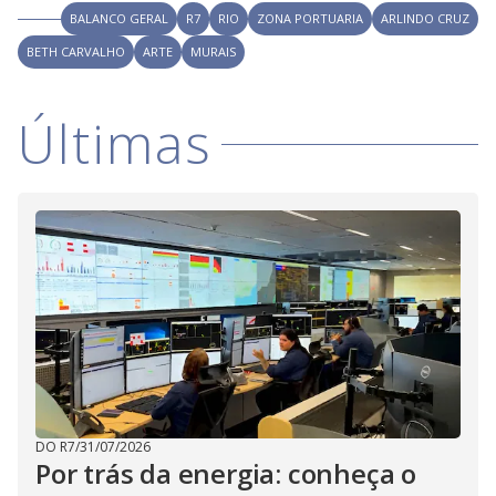
V
o
BALANCO GERAL
R7
RIO
ZONA PORTUARIA
ARLINDO CRUZ
i
BETH CARVALHO
ARTE
MURAIS
d
Últimas
e
o
DO R7
/
31/07/2026
Por trás da energia: conheça o