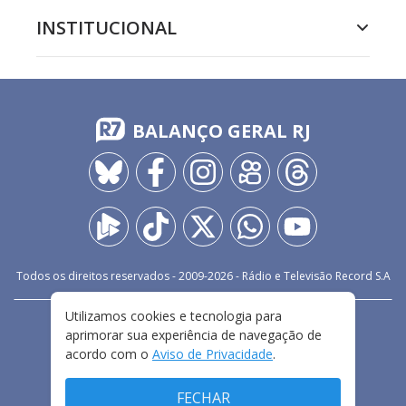
INSTITUCIONAL
BALANÇO GERAL RJ
Todos os direitos reservados - 2009-
2026
- Rádio e Televisão Record S.A
Utilizamos cookies e tecnologia para
CARREIRA
FALE CONOSCO
PRIVACIDADE
aprimorar sua experiência de navegação de
TERMOS E CONDIÇÕES DE USO
acordo com o
Aviso de Privacidade
.
FECHAR