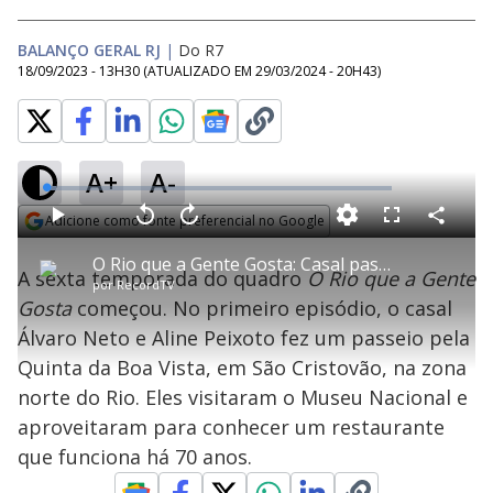
BALANÇO GERAL RJ
|
Do R7
18/09/2023 - 13H30
(ATUALIZADO EM
29/03/2024 - 20H43
)
A+
A-
L
o
a
Adicione como fonte preferencial no Google
d
C
P
V
A
P
F
e
o
l
o
v
u
Opens in new window
d
m
a
l
a
l
:
O Rio que a Gente Gosta: Casal passeia pela Quinta da Boa Vista
p
y
t
n
l
2
A sexta temporada do quadro
O Rio que a Gente
a
a
ç
s
.
por
RecordTV
r
r
a
c
8
t
1
r
l
r
8
Gosta
começou. No primeiro episódio, o casal
i
0
1
e
%
l
s
0
e
h
Álvaro Neto e Aline Peixoto fez um passeio pela
e
s
n
a
g
e
r
u
g
Quinta da Boa Vista, em São Cristovão, na zona
n
u
a
d
n
o
d
norte do Rio. Eles visitaram o Museu Nacional e
s
o
s
aproveitaram para conhecer um restaurante
y
que funciona há 70 anos.
M