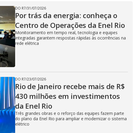
V
DO R7
/
31/07/2026
Por trás da energia: conheça o
Centro de Operações da Enel Rio
i
Monitoramento em tempo real, tecnologia e equipes
integradas garantem respostas rápidas às ocorrências na
rede elétrica
d
e
DO R7
/
23/07/2026
Rio de Janeiro recebe mais de R$
430 milhões em investimentos
o
da Enel Rio
Três grandes obras e o reforço das equipes fazem parte
do plano da Enel Rio para ampliar e modernizar o sistema
elétrico