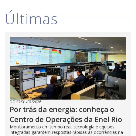
V
d
o
Últimas
i
d
e
o
DO R7
/
31/07/2026
Por trás da energia: conheça o
Centro de Operações da Enel Rio
Monitoramento em tempo real, tecnologia e equipes
integradas garantem respostas rápidas às ocorrências na