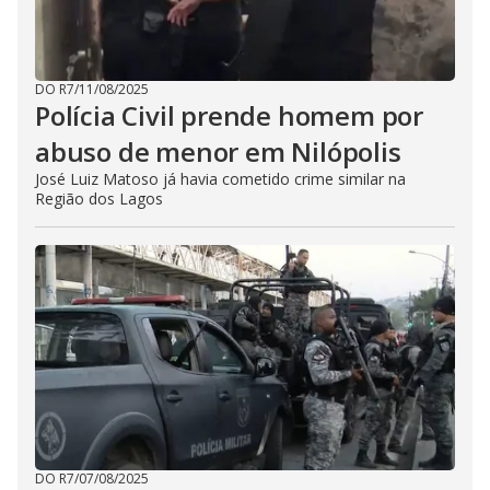
DO R7
/
11/08/2025
Polícia Civil prende homem por
abuso de menor em Nilópolis
José Luiz Matoso já havia cometido crime similar na
Região dos Lagos
DO R7
/
07/08/2025