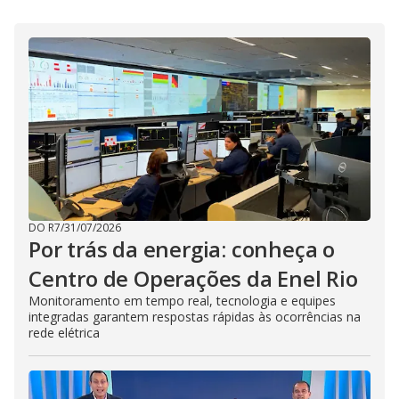
i
d
e
o
DO R7
/
31/07/2026
Por trás da energia: conheça o
Centro de Operações da Enel Rio
Monitoramento em tempo real, tecnologia e equipes
integradas garantem respostas rápidas às ocorrências na
rede elétrica