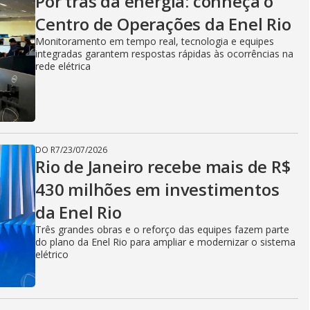
i
Por trás da energia: conheça o
Centro de Operações da Enel Rio
Monitoramento em tempo real, tecnologia e equipes
d
integradas garantem respostas rápidas às ocorrências na
rede elétrica
e
DO R7
/
23/07/2026
o
Rio de Janeiro recebe mais de R$
430 milhões em investimentos
da Enel Rio
Três grandes obras e o reforço das equipes fazem parte
do plano da Enel Rio para ampliar e modernizar o sistema
elétrico