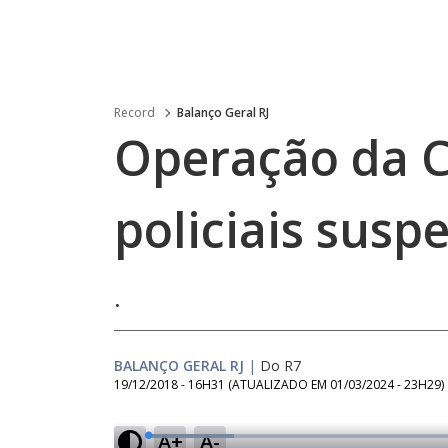
Record
Balanço Geral RJ
Operação da C
policiais susp
.
BALANÇO GERAL RJ
|
Do R7
19/12/2018 - 16H31
(ATUALIZADO EM
01/03/2024 - 23H29
)
A+
A-
L