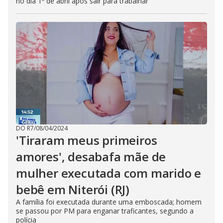
no dia 1º de abril após sair para trabalhar
DO R7
/
08/04/2024
'Tiraram meus primeiros
amores', desabafa mãe de
mulher executada com marido e
bebê em Niterói (RJ)
A família foi executada durante uma emboscada; homem
se passou por PM para enganar traficantes, segundo a
polícia