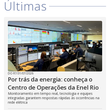
Últimas
i
d
e
o
DO R7
/
31/07/2026
Por trás da energia: conheça o
Centro de Operações da Enel Rio
Monitoramento em tempo real, tecnologia e equipes
integradas garantem respostas rápidas às ocorrências na
rede elétrica