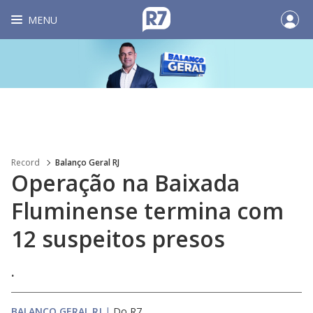
MENU
Record
Balanço Geral RJ
Operação na Baixada
Fluminense termina com
12 suspeitos presos
.
BALANÇO GERAL RJ
|
Do R7