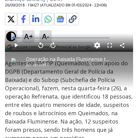
26/09/2018 - 16H27
(ATUALIZADO EM
01/03/2024 - 22H06
)
A+
A-
L
o
a
Adicione como fonte preferencial no Google
d
C
P
V
A
P
F
e
o
l
o
v
u
Opens in new window
d
m
a
l
a
l
:
Operação na Baixada Fluminense termina com 12 suspeitos presos
p
y
t
n
l
7
Agentes da 55ª DP (Queimados), com apoio do
a
a
ç
s
.
por
RecordTV
r
r
a
c
1
t
1
r
l
r
4
DGPB (Departamento Geral de Polícia da
i
0
1
e
%
l
s
0
e
h
Baixada) e do Subop (Subchefia de Polícia
e
s
n
a
g
e
r
u
g
Operacional), fazem, nesta quarta-feira (26), a
n
u
a
d
n
o
d
operação Refrenata, que identificou 18 pessoas,
s
o
s
entre eles quatro menores de idade, suspeitos
y
de roubos e latrocínios em Queimados, na
Baixada Fluminense. Na ação, 12 suspeitos
M
V
u
d
foram presos, sendo três homens que já
o