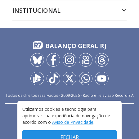
INSTITUCIONAL
BALANÇO GERAL RJ
Todos os direitos reservados - 2009-
2026
- Rádio e Televisão Record S.A
Utilizamos cookies e tecnologia para
CARREIRA
FALE CONOSCO
PRIVACIDADE
aprimorar sua experiência de navegação de
TERMOS E CONDIÇÕES DE USO
acordo com o
Aviso de Privacidade
.
FECHAR