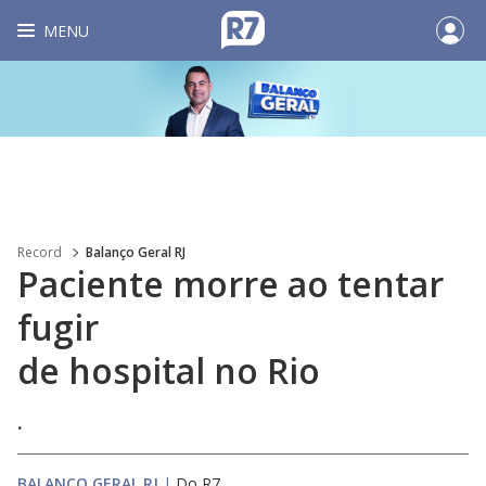
MENU
Record
Balanço Geral RJ
Paciente morre ao tentar
fugir
de hospital no Rio
.
BALANÇO GERAL RJ
|
Do R7