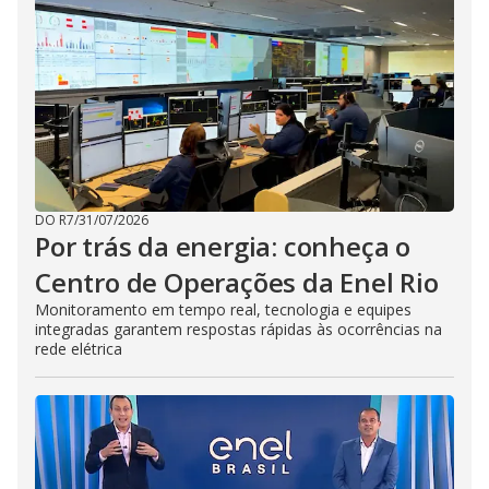
i
d
e
o
DO R7
/
31/07/2026
Por trás da energia: conheça o
Centro de Operações da Enel Rio
Monitoramento em tempo real, tecnologia e equipes
integradas garantem respostas rápidas às ocorrências na
rede elétrica