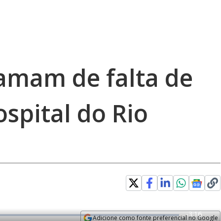
lamam de falta de
spital do Rio
R
-
3:16
Adicione como fonte preferencial no Google