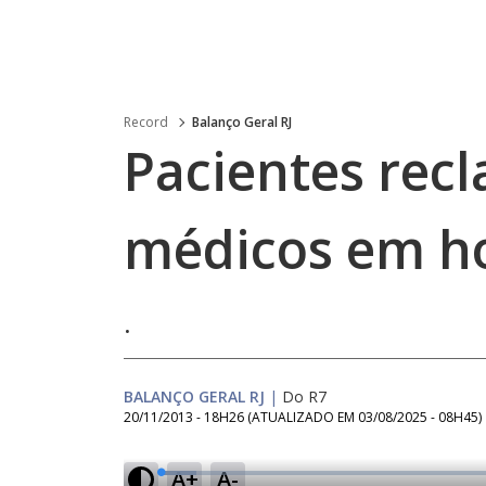
Record
Balanço Geral RJ
Pacientes rec
médicos em ho
.
BALANÇO GERAL RJ
|
Do R7
20/11/2013 - 18H26
(ATUALIZADO EM
03/08/2025 - 08H45
)
A+
A-
L