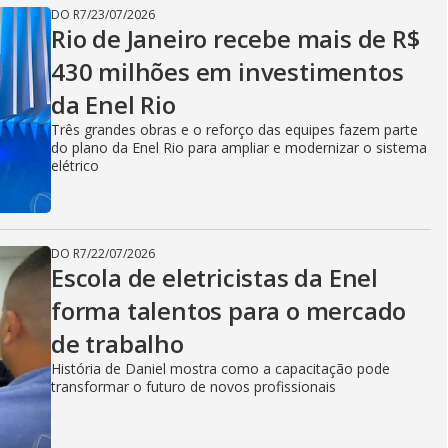
i
DO R7
/
23/07/2026
Rio de Janeiro recebe mais de R$
d
430 milhões em investimentos
da Enel Rio
Três grandes obras e o reforço das equipes fazem parte
e
do plano da Enel Rio para ampliar e modernizar o sistema
elétrico
o
DO R7
/
22/07/2026
Escola de eletricistas da Enel
forma talentos para o mercado
de trabalho
História de Daniel mostra como a capacitação pode
transformar o futuro de novos profissionais