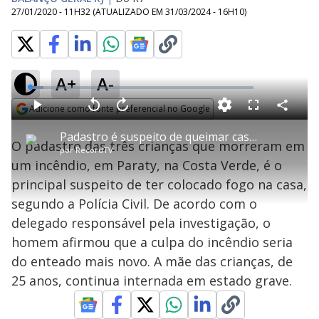
27/01/2020 - 11H32
(ATUALIZADO EM
31/03/2024 - 16H10
)
A+
A-
L
o
a
Adicione como fonte preferencial no Google
d
C
P
V
A
P
F
e
o
l
o
v
u
Opens in new window
d
m
a
l
a
l
:
Padastro é suspeito de queimar casa e matar três crianças em Paraty (RJ)
p
y
t
n
l
6
O padastro das três crianças que morreram em
a
a
ç
s
.
por
RecordTV
r
r
a
c
2
t
1
r
l
r
0
um incêndio, em Paraty, na Costa Verde, é o
i
0
1
e
%
l
s
0
e
h
principal suspeito de ter colocado fogo na casa,
e
s
n
a
g
e
r
u
g
segundo a Polícia Civil. De acordo com o
n
u
a
d
n
o
d
delegado responsável pela investigação, o
s
o
s
homem afirmou que a culpa do incêndio seria
y
do enteado mais novo. A mãe das crianças, de
25 anos, continua internada em estado grave.
M
V
u
d
o