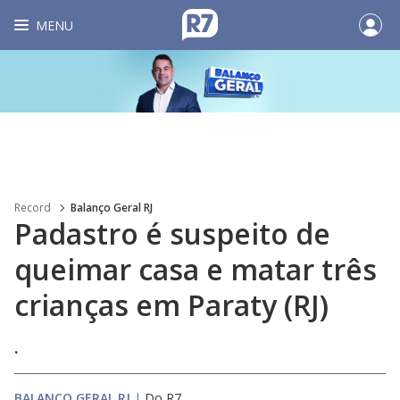
MENU
Record
Balanço Geral RJ
Padastro é suspeito de
queimar casa e matar três
crianças em Paraty (RJ)
.
BALANÇO GERAL RJ
|
Do R7