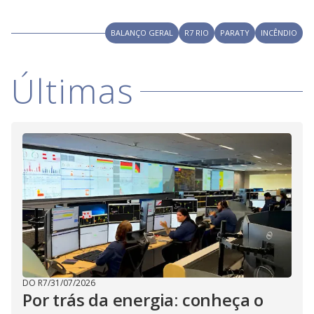
i
BALANÇO GERAL
R7 RIO
PARATY
INCÊNDIO
d
Últimas
e
o
DO R7
/
31/07/2026
Por trás da energia: conheça o