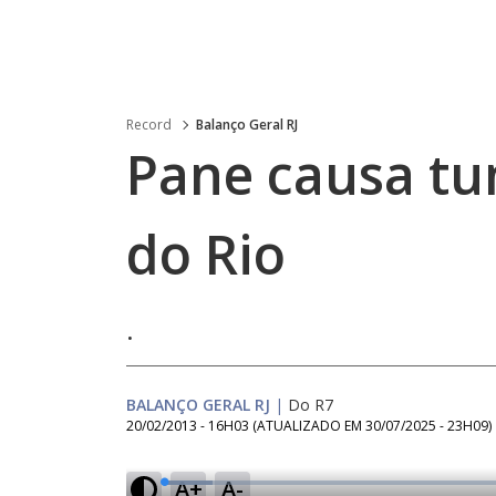
Record
Balanço Geral RJ
Pane causa tu
do Rio
.
BALANÇO GERAL RJ
|
Do R7
20/02/2013 - 16H03
(ATUALIZADO EM
30/07/2025 - 23H09
)
A+
A-
L