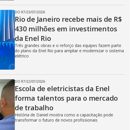
i
DO R7
/
23/07/2026
Rio de Janeiro recebe mais de R$
d
430 milhões em investimentos
da Enel Rio
e
Três grandes obras e o reforço das equipes fazem parte
do plano da Enel Rio para ampliar e modernizar o sistema
elétrico
o
DO R7
/
22/07/2026
Escola de eletricistas da Enel
forma talentos para o mercado
de trabalho
História de Daniel mostra como a capacitação pode
transformar o futuro de novos profissionais