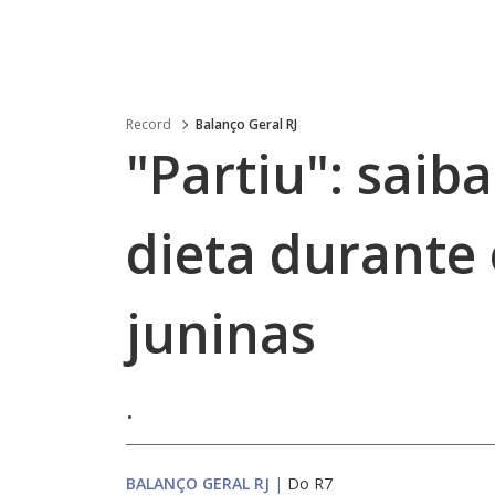
Record
Balanço Geral RJ
"Partiu": sai
dieta durante 
juninas
.
BALANÇO GERAL RJ
|
Do R7