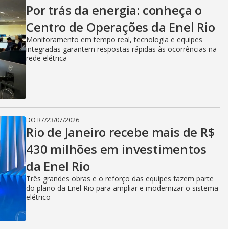
V
Por trás da energia: conheça o
Centro de Operações da Enel Rio
i
Monitoramento em tempo real, tecnologia e equipes
integradas garantem respostas rápidas às ocorrências na
rede elétrica
d
e
DO R7
/
23/07/2026
Rio de Janeiro recebe mais de R$
430 milhões em investimentos
o
da Enel Rio
Três grandes obras e o reforço das equipes fazem parte
do plano da Enel Rio para ampliar e modernizar o sistema
elétrico