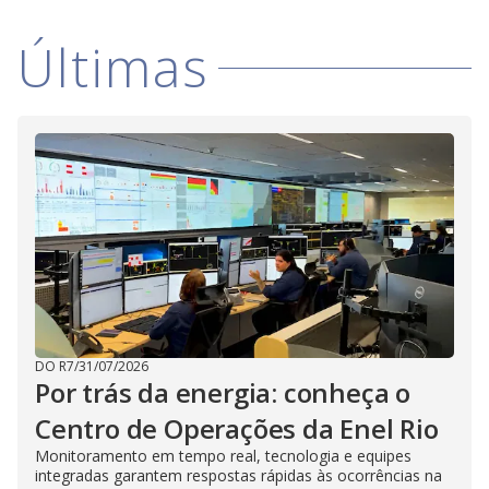
V
d
o
Últimas
i
d
e
o
DO R7
/
31/07/2026
Por trás da energia: conheça o
Centro de Operações da Enel Rio
Monitoramento em tempo real, tecnologia e equipes
integradas garantem respostas rápidas às ocorrências na