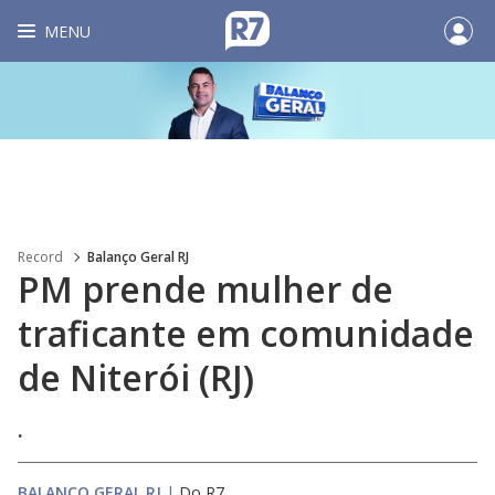
MENU
Record
Balanço Geral RJ
PM prende mulher de
traficante em comunidade
de Niterói (RJ)
.
BALANÇO GERAL RJ
|
Do R7