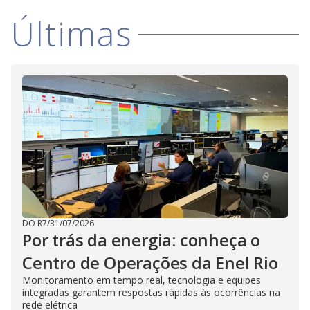
i
Últimas
d
e
o
DO R7
/
31/07/2026
Por trás da energia: conheça o
Centro de Operações da Enel Rio
Monitoramento em tempo real, tecnologia e equipes
integradas garantem respostas rápidas às ocorrências na
rede elétrica