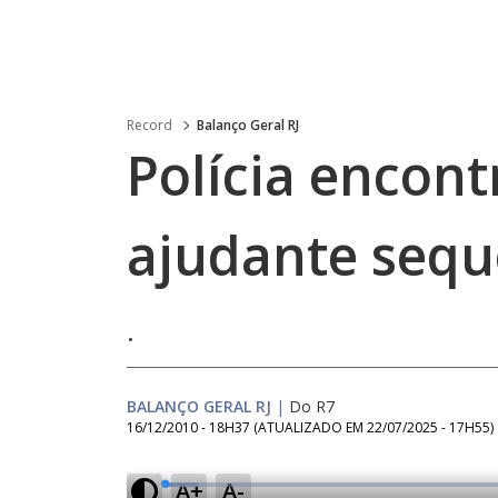
Record
Balanço Geral RJ
Polícia encon
ajudante sequ
.
BALANÇO GERAL RJ
|
Do R7
16/12/2010 - 18H37
(ATUALIZADO EM
22/07/2025 - 17H55
)
A+
A-
L