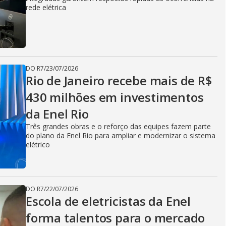
i
rede elétrica
d
DO R7
/
23/07/2026
e
Rio de Janeiro recebe mais de R$
430 milhões em investimentos
da Enel Rio
o
Três grandes obras e o reforço das equipes fazem parte
do plano da Enel Rio para ampliar e modernizar o sistema
elétrico
DO R7
/
22/07/2026
Escola de eletricistas da Enel
forma talentos para o mercado