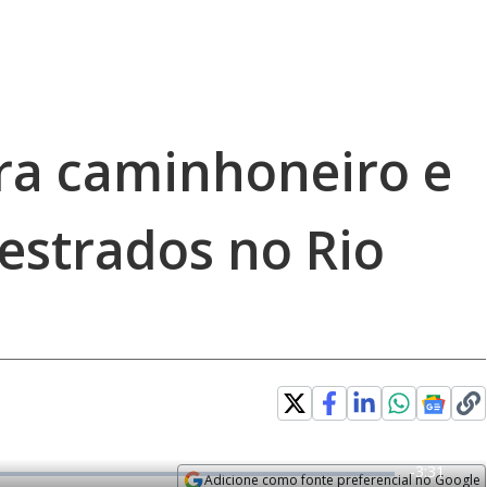
tra caminhoneiro e
estrados no Rio
R
-
3:31
Adicione como fonte preferencial no Google