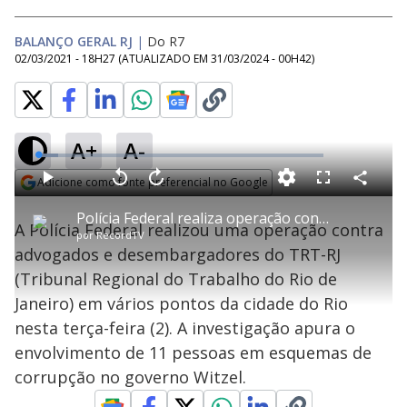
BALANÇO GERAL RJ
|
Do R7
02/03/2021 - 18H27
(ATUALIZADO EM
31/03/2024 - 00H42
)
A+
A-
L
o
a
Adicione como fonte preferencial no Google
d
C
P
V
A
P
F
e
o
l
o
v
u
Opens in new window
d
m
a
l
a
l
:
Polícia Federal realiza operação contra magistrados no Rio
p
y
t
n
l
6
A Polícia Federal realizou uma operação contra
a
a
ç
s
.
por
RecordTV
r
r
a
c
9
t
1
r
l
r
3
advogados e desembargadores do TRT-RJ
i
0
1
e
%
l
s
0
e
h
(Tribunal Regional do Trabalho do Rio de
e
s
n
a
g
e
r
u
g
Janeiro) em vários pontos da cidade do Rio
n
u
a
d
n
o
d
nesta terça-feira (2). A investigação apura o
s
o
s
envolvimento de 11 pessoas em esquemas de
y
corrupção no governo Witzel.
M