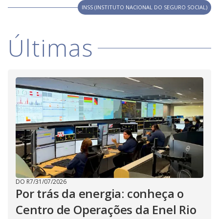
y
INSS (INSTITUTO NACIONAL DO SEGURO SOCIAL)
M
V
u
d
o
Últimas
i
d
e
o
DO R7
/
31/07/2026
Por trás da energia: conheça o
Centro de Operações da Enel Rio