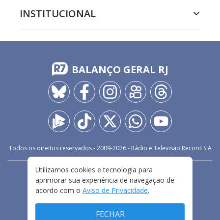
INSTITUCIONAL
BALANÇO GERAL RJ
Todos os direitos reservados - 2009-
2026
- Rádio e Televisão Record S.A
Utilizamos cookies e tecnologia para
CARREIRA
FALE CONOSCO
PRIVACIDADE
aprimorar sua experiência de navegação de
TERMOS E CONDIÇÕES DE USO
acordo com o
Aviso de Privacidade
.
FECHAR