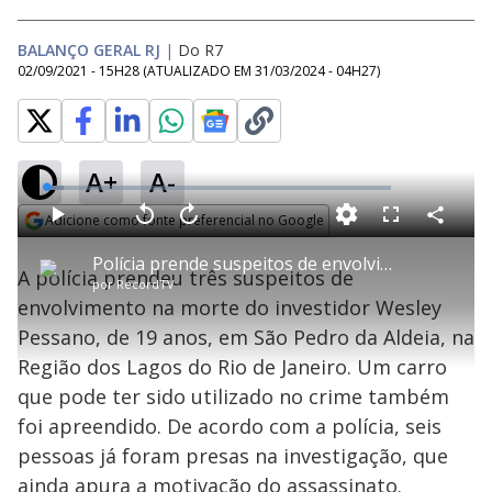
BALANÇO GERAL RJ
|
Do R7
02/09/2021 - 15H28
(ATUALIZADO EM
31/03/2024 - 04H27
)
A+
A-
L
o
a
Adicione como fonte preferencial no Google
d
C
P
V
A
P
F
e
o
l
o
v
u
Opens in new window
d
m
a
l
a
l
:
Polícia prende suspeitos de envolvimento em morte de investidor no RJ
p
y
t
n
l
5
A polícia prendeu três suspeitos de
a
a
ç
s
.
por
RecordTV
r
r
a
c
2
t
1
r
l
r
1
envolvimento na morte do investidor Wesley
i
0
1
e
%
l
s
0
e
h
Pessano, de 19 anos, em São Pedro da Aldeia, na
e
s
n
a
g
e
r
u
g
Região dos Lagos do Rio de Janeiro. Um carro
n
u
a
d
n
o
d
que pode ter sido utilizado no crime também
s
o
s
foi apreendido. De acordo com a polícia, seis
y
pessoas já foram presas na investigação, que
ainda apura a motivação do assassinato.
M